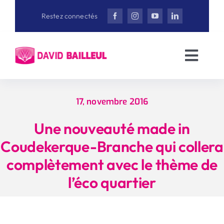
Aller
Restez connectés
au
contenu
Toggl
Navig
Accueil
17, novembre 2016
David Bailleul
Une nouveauté made in
Coudekerque-Branche qui collera
Actualités
complètement avec le thème de
l’éco quartier
Interviews
Vidéothèque