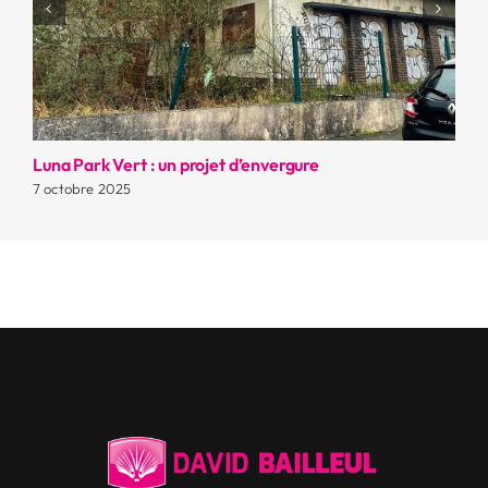
Luna Park Vert : un projet d’envergure
La
7 octobre 2025
7 