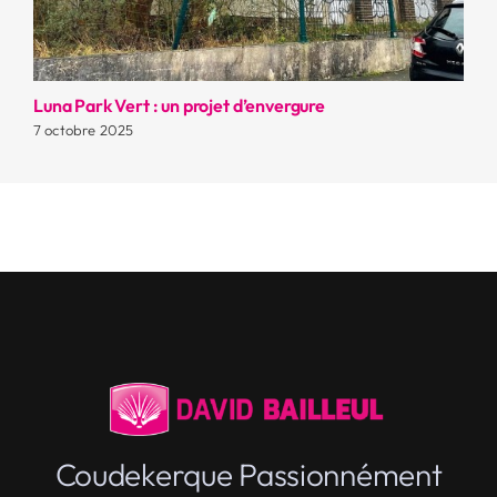
Luna Park Vert : un projet d’envergure
La
7 octobre 2025
7 
Coudekerque Passionnément