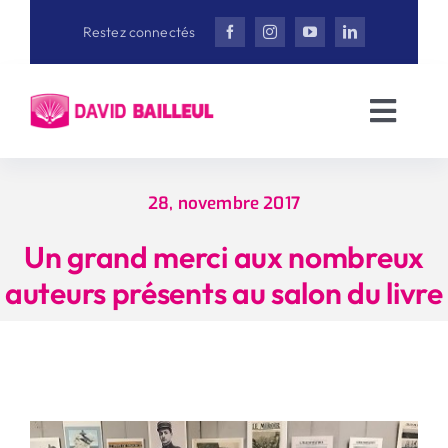
Aller
Restez connectés
au
contenu
Toggl
Navig
Accueil
28, novembre 2017
David Bailleul
Un grand merci aux nombreux
auteurs présents au salon du livre
Actualités
Interviews
Vidéothèque