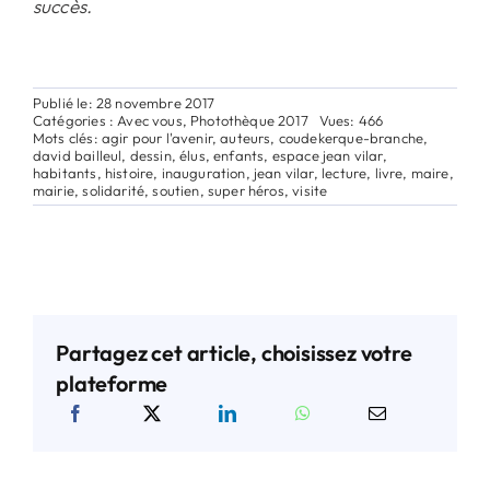
succès.
Publié le: 28 novembre 2017
Catégories :
Avec vous
,
Photothèque 2017
Vues: 466
Mots clés:
agir pour l'avenir
,
auteurs
,
coudekerque-branche
,
david bailleul
,
dessin
,
élus
,
enfants
,
espace jean vilar
,
habitants
,
histoire
,
inauguration
,
jean vilar
,
lecture
,
livre
,
maire
,
mairie
,
solidarité
,
soutien
,
super héros
,
visite
Partagez cet article, choisissez votre
plateforme