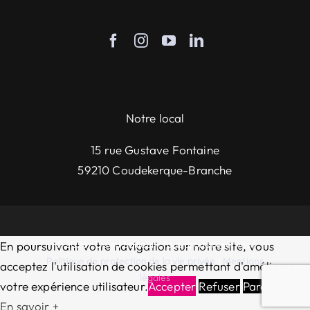
Notre local
15 rue Gustave Fontaine
59210 Coudekerque-Branche
© 2026 • David bailleul - Tous droits réservés |
En poursuivant votre navigation sur notre site, vous
Politique de protection de la vie privée
|
Mentions
acceptez l'utilisation de cookies permettant d'améliorer
légales
votre expérience utilisateur.
Accepter
Refuser
Paramètres
En savoir +