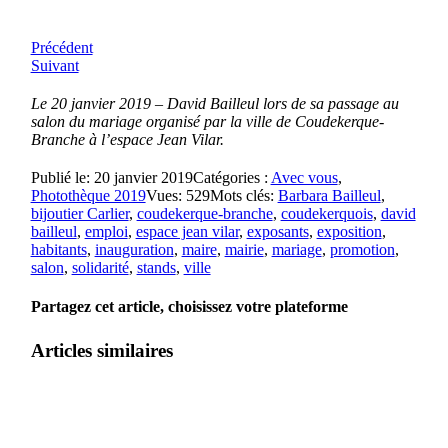
Précédent
Suivant
Le 20 janvier 2019 – David Bailleul lors de sa passage au
salon du mariage organisé par la ville de Coudekerque-
Branche à l’espace Jean Vilar.
Publié le: 20 janvier 2019
Catégories :
Avec vous
,
Photothèque 2019
Vues: 529
Mots clés:
Barbara Bailleul
,
bijoutier Carlier
,
coudekerque-branche
,
coudekerquois
,
david
bailleul
,
emploi
,
espace jean vilar
,
exposants
,
exposition
,
habitants
,
inauguration
,
maire
,
mairie
,
mariage
,
promotion
,
salon
,
solidarité
,
stands
,
ville
Partagez cet article, choisissez votre plateforme
Articles similaires