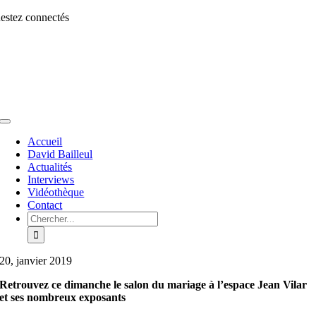
Aller
estez connectés
au
contenu
Toggle
Navigation
Accueil
David Bailleul
Actualités
Interviews
Vidéothèque
Contact
Rechercher:
20, janvier 2019
Retrouvez ce dimanche le salon du mariage à l’espace Jean Vilar
et ses nombreux exposants