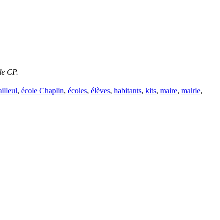
de CP.
illeul
,
école Chaplin
,
écoles
,
élèves
,
habitants
,
kits
,
maire
,
mairie
,