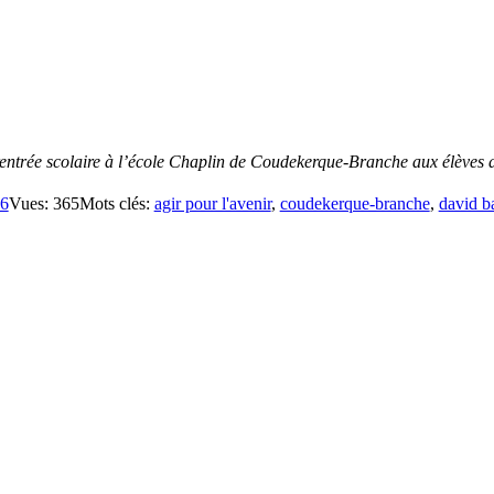
 rentrée scolaire à l’école Chaplin de Coudekerque-Branche aux élèves 
16
Vues: 365
Mots clés:
agir pour l'avenir
,
coudekerque-branche
,
david ba