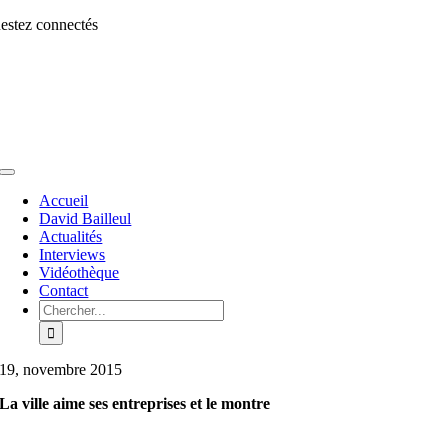
Aller
estez connectés
au
contenu
Toggle
Navigation
Accueil
David Bailleul
Actualités
Interviews
Vidéothèque
Contact
Rechercher:
19, novembre 2015
La ville aime ses entreprises et le montre