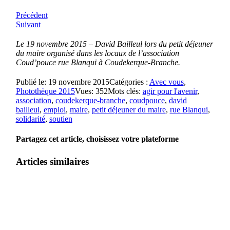
Précédent
Suivant
Le 19 novembre 2015 – David Bailleul lors du petit déjeuner
du maire organisé dans les locaux de l’association
Coud’pouce rue Blanqui à Coudekerque-Branche.
Publié le: 19 novembre 2015
Catégories :
Avec vous
,
Photothèque 2015
Vues: 352
Mots clés:
agir pour l'avenir
,
association
,
coudekerque-branche
,
coudpouce
,
david
bailleul
,
emploi
,
maire
,
petit déjeuner du maire
,
rue Blanqui
,
solidarité
,
soutien
Partagez cet article, choisissez votre plateforme
Articles similaires