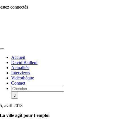
Aller
estez connectés
au
contenu
Toggle
Navigation
Accueil
David Bailleul
Actualités
Interviews
Vidéothèque
Contact
Rechercher:
5, avril 2018
La ville agit pour l’emploi