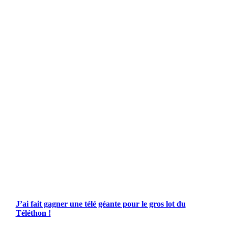
J’ai fait gagner une télé géante pour le gros lot du
Téléthon !