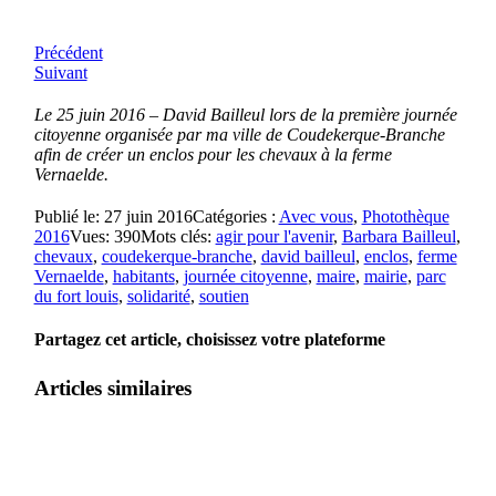
Précédent
Suivant
Le 25 juin 2016 – David Bailleul lors de la première journée
citoyenne organisée par ma ville de Coudekerque-Branche
afin de créer un enclos pour les chevaux à la ferme
Vernaelde.
Publié le: 27 juin 2016
Catégories :
Avec vous
,
Photothèque
2016
Vues: 390
Mots clés:
agir pour l'avenir
,
Barbara Bailleul
,
chevaux
,
coudekerque-branche
,
david bailleul
,
enclos
,
ferme
Vernaelde
,
habitants
,
journée citoyenne
,
maire
,
mairie
,
parc
du fort louis
,
solidarité
,
soutien
Partagez cet article, choisissez votre plateforme
Articles similaires