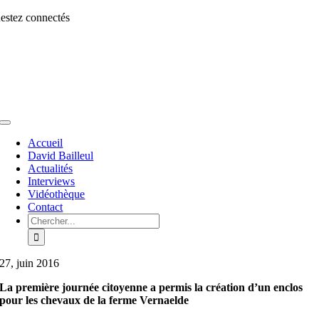
Aller
estez connectés
au
contenu
Toggle
Navigation
Accueil
David Bailleul
Actualités
Interviews
Vidéothèque
Contact
Rechercher:
27, juin 2016
La première journée citoyenne a permis la création d’un enclos
pour les chevaux de la ferme Vernaelde