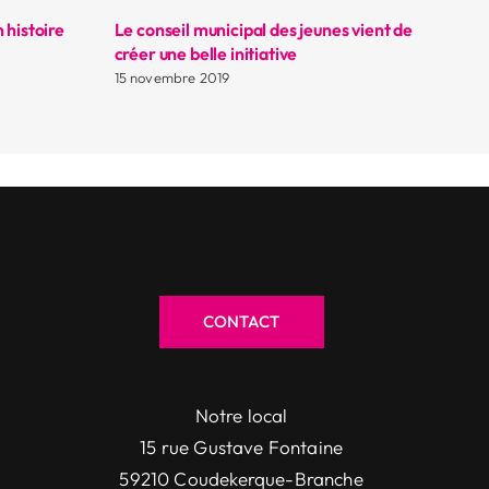
 histoire
Le conseil municipal des jeunes vient de
Br
créer une belle initiative
14
15 novembre 2019
CONTACT
Notre local
15 rue Gustave Fontaine
59210 Coudekerque-Branche