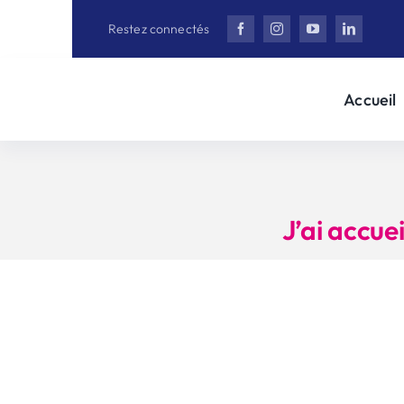
Aller
Restez connectés
au
contenu
Accueil
J’ai accue