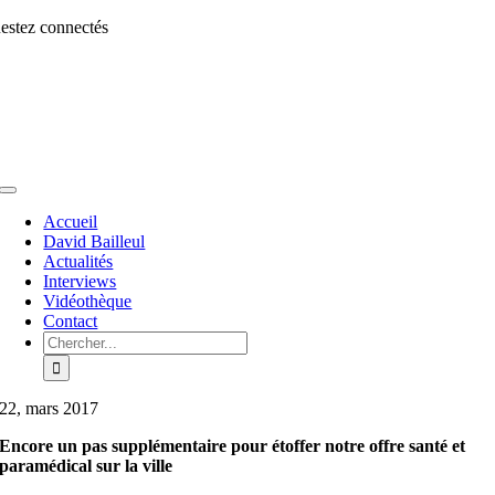
Aller
estez connectés
au
contenu
Toggle
Navigation
Accueil
David Bailleul
Actualités
Interviews
Vidéothèque
Contact
Rechercher:
22, mars 2017
Encore un pas supplémentaire pour étoffer notre offre santé et
paramédical sur la ville