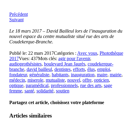
Précédent
Suivant
Le 18 mars 2017 – David Bailleul lors de l’inauguration du
nouvel espace du centre mutualiste situé rue des arts de
Coudekerque-Branche.
Publié le: 22 mars 2017
Catégories :
Avec vous
,
Photothèque
2017
Vues: 437
Mots clés:
agir pour l'avenir
,
audioprothésistes
,
boulevard Jean Jaurès
,
coudekerque-
branche
,
david bailleul
,
dentistes
,
efforts
,
élus
,
emploi
,
fondateur
,
généraliste
,
habitants
,
inauguration
,
maire
,
mairie
,
médecin
,
miserole
,
mutualiste
,
nouvel
,
offre
,
opticien
,
optique
,
paramédical
,
professionnels
,
rue des arts
,
sage
femme
,
santé
,
solidarité
,
soutien
Partagez cet article, choisissez votre plateforme
Articles similaires