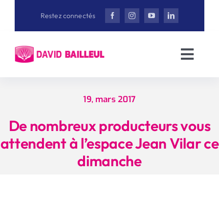
Aller
Restez connectés
au
contenu
Toggl
Navig
Accueil
19, mars 2017
David Bailleul
De nombreux producteurs vous
attendent à l’espace Jean Vilar ce
Actualités
dimanche
Interviews
Vidéothèque