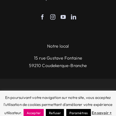
Notre local
15 rue Gustave Fontaine
59210 Coudekerque-Branche
© 2026 • David bailleul - Tous droits réservés |
En poursuivant votre navigation sur notre site, vous acceptez
Politique de protection de la vie privée
|
Mentions
l'utilisation de cookies permettant d'améliorer votre expérience
légales
utilisateur.
En savoir +
Accepter
Refuser
Paramètres