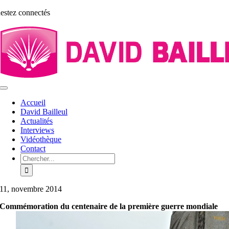
Aller
estez connectés
au
contenu
Toggle
Navigation
Accueil
David Bailleul
Actualités
Interviews
Vidéothèque
Contact
Rechercher:
11, novembre 2014
Commémoration du centenaire de la première guerre mondiale