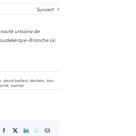
Suivant
unauté urbaine de
 Coudekerque-Branche où
e
,
david bailleul
,
déchets
,
éco-
arité
,
soutien