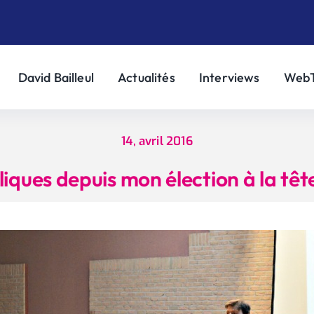
David Bailleul
Actualités
Interviews
Web
14, avril 2016
liques depuis mon élection à la tê