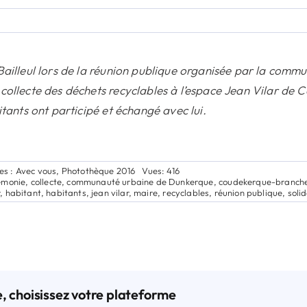
ailleul lors de la réunion publique organisée par la comm
collecte des déchets recyclables à l’espace Jean Vilar de
itants ont participé et échangé avec lui.
es :
Avec vous
,
Photothèque 2016
Vues: 416
émonie
,
collecte
,
communauté urbaine de Dunkerque
,
coudekerque-branch
r
,
habitant
,
habitants
,
jean vilar
,
maire
,
recyclables
,
réunion publique
,
solid
e, choisissez votre plateforme