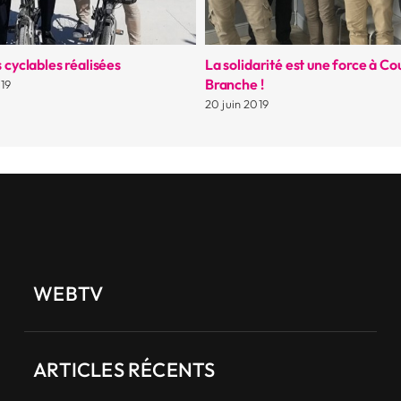
rémonie de remise des insignes
Je vous amène notre gâteau le
rins de la préparation militaire
coudekerquois à domicile
20 mai 2019
WEBTV
ARTICLES RÉCENTS