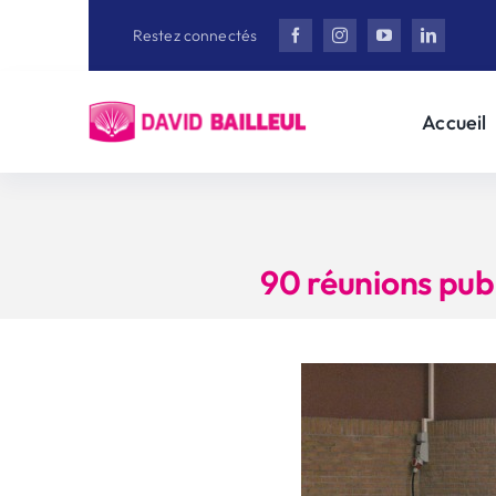
Aller
Restez connectés
au
contenu
Accueil
90 réunions pub