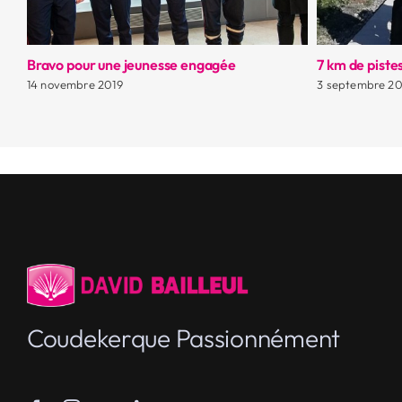
Bravo à toutes les danseuses
Très belle cé
aux jeunes ma
11 juin 2019
marine
27 mai 2019
Coudekerque Passionnément