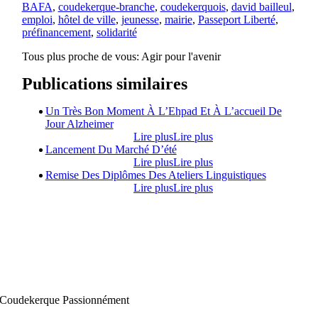
BAFA
,
coudekerque-branche
,
coudekerquois
,
david bailleul
,
emploi
,
hôtel de ville
,
jeunesse
,
mairie
,
Passeport Liberté
,
préfinancement
,
solidarité
Tous plus proche de vous:
Agir pour l'avenir
Publications similaires
Un Très Bon Moment À L’Ehpad Et À L’accueil De
Jour Alzheimer
Lire plus
Lire plus
Lancement Du Marché D’été
Lire plus
Lire plus
Remise Des Diplômes Des Ateliers Linguistiques
Lire plus
Lire plus
Coudekerque Passionnément