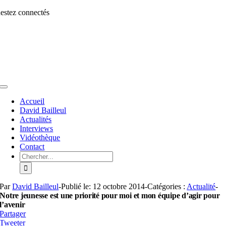
Aller
estez connectés
au
contenu
Toggle
Navigation
Accueil
David Bailleul
Actualités
Interviews
Vidéothèque
Contact
Rechercher:
Par
David Bailleul
-
Publié le: 12 octobre 2014
-
Catégories :
Actualité
-
Notre jeunesse est une priorité pour moi et mon équipe d’agir pour
l’avenir
Partager
Tweeter