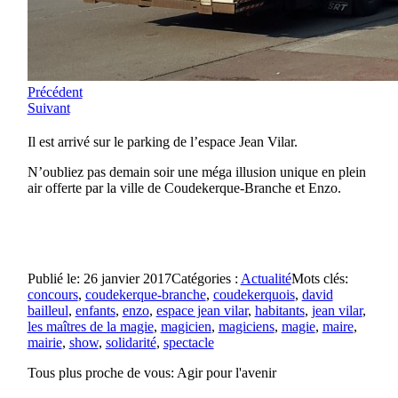
Précédent
Suivant
Il est arrivé sur le parking de l’espace Jean Vilar.
N’oubliez pas demain soir une méga illusion unique en plein
air offerte par la ville de Coudekerque-Branche et Enzo.
Publié le: 26 janvier 2017
Catégories :
Actualité
Mots clés:
concours
,
coudekerque-branche
,
coudekerquois
,
david
bailleul
,
enfants
,
enzo
,
espace jean vilar
,
habitants
,
jean vilar
,
les maîtres de la magie
,
magicien
,
magiciens
,
magie
,
maire
,
mairie
,
show
,
solidarité
,
spectacle
Tous plus proche de vous:
Agir pour l'avenir