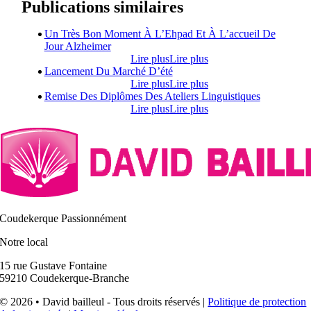
Publications similaires
Un Très Bon Moment À L’Ehpad Et À L’accueil De
Jour Alzheimer
Lire plus
Lire plus
Lancement Du Marché D’été
Lire plus
Lire plus
Remise Des Diplômes Des Ateliers Linguistiques
Lire plus
Lire plus
Coudekerque Passionnément
Notre local
15 rue Gustave Fontaine
59210 Coudekerque-Branche
© 2026 • David bailleul - Tous droits réservés |
Politique de protection