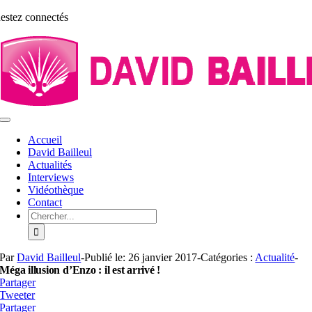
Aller
estez connectés
au
contenu
Toggle
Navigation
Accueil
David Bailleul
Actualités
Interviews
Vidéothèque
Contact
Rechercher:
Par
David Bailleul
-
Publié le: 26 janvier 2017
-
Catégories :
Actualité
-
Méga illusion d’Enzo : il est arrivé !
Partager
Tweeter
Partager