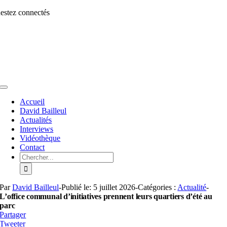
Aller
estez connectés
au
contenu
Toggle
Navigation
Accueil
David Bailleul
Actualités
Interviews
Vidéothèque
Contact
Rechercher:
Par
David Bailleul
-
Publié le: 5 juillet 2026
-
Catégories :
Actualité
-
L’office communal d’initiatives prennent leurs quartiers d’été au
parc
Partager
Tweeter