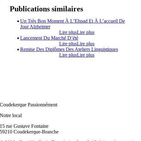
Publications similaires
Un Très Bon Moment À L’Ehpad Et À L’accueil De
Jour Alzheimer
Lire plus
Lire plus
Lancement Du Marché D’été
Lire plus
Lire plus
Remise Des Diplômes Des Ateliers Linguistiques
Lire plus
Lire plus
Coudekerque Passionnément
Notre local
15 rue Gustave Fontaine
59210 Coudekerque-Branche