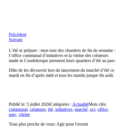
Précédent
Suivant
L’été se prépare : mon tour des chantiers de fin de semaine :
l’office communal d’initiatives et la vitrine des créateurs
made in Coudekerque prennent leurs quartiers d’été au parc.
Hâte de les découvrir lors du lancement du marché d’été ce
mardi en fin d’après midi et tous les mardis jusque fin août.
Publié le: 5 juillet 2026
Catégories :
Actualité
Mots clés:
communal
,
créateurs
,
été
,
initiatives
,
marché
,
oci
,
office
,
parc
,
vitrine
Tous plus proche de vous:
Agir pour l'avenir