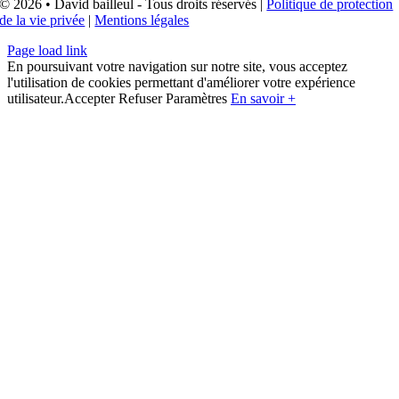
© 2026 • David bailleul - Tous droits réservés |
Politique de protection
de la vie privée
|
Mentions légales
Page load link
En poursuivant votre navigation sur notre site, vous acceptez
l'utilisation de cookies permettant d'améliorer votre expérience
utilisateur.
Accepter
Refuser
Paramètres
En savoir +
Aller
en
haut