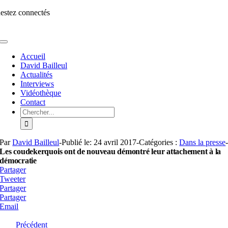
Aller
estez connectés
au
contenu
Toggle
Navigation
Accueil
David Bailleul
Actualités
Interviews
Vidéothèque
Contact
Rechercher:
Par
David Bailleul
-
Publié le: 24 avril 2017
-
Catégories :
Dans la presse
Les coudekerquois ont de nouveau démontré leur attachement à la
démocratie
Partager
Tweeter
Partager
Partager
Email
Précédent