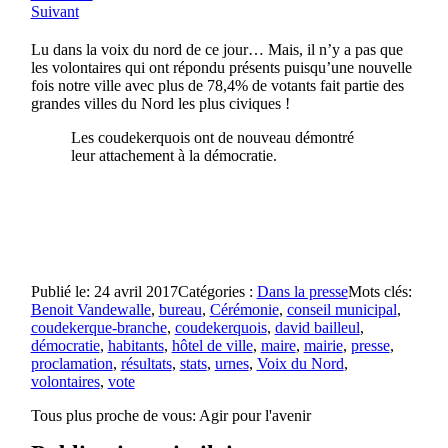
Suivant
Lu dans la voix du nord de ce jour… Mais, il n’y a pas que
les volontaires qui ont répondu présents puisqu’une nouvelle
fois notre ville avec plus de 78,4% de votants fait partie des
grandes villes du Nord les plus civiques !
Les coudekerquois ont de nouveau démontré
leur attachement à la démocratie.
Publié le: 24 avril 2017
Catégories :
Dans la presse
Mots clés:
Benoit Vandewalle
,
bureau
,
Cérémonie
,
conseil municipal
,
coudekerque-branche
,
coudekerquois
,
david bailleul
,
démocratie
,
habitants
,
hôtel de ville
,
maire
,
mairie
,
presse
,
proclamation
,
résultats
,
stats
,
urnes
,
Voix du Nord
,
volontaires
,
vote
Tous plus proche de vous:
Agir pour l'avenir