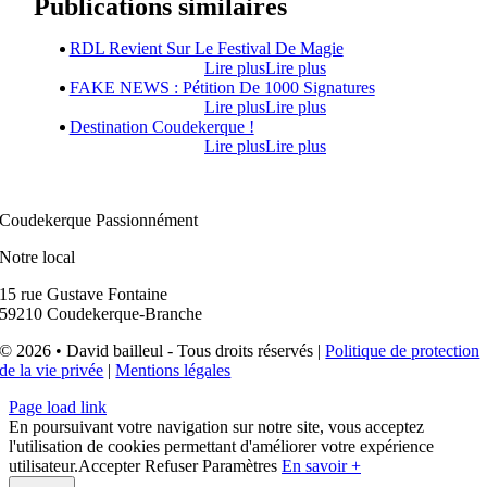
Publications similaires
RDL Revient Sur Le Festival De Magie
Lire plus
Lire plus
FAKE NEWS : Pétition De 1000 Signatures
Lire plus
Lire plus
Destination Coudekerque !
Lire plus
Lire plus
Coudekerque Passionnément
Notre local
15 rue Gustave Fontaine
59210 Coudekerque-Branche
© 2026 • David bailleul - Tous droits réservés |
Politique de protection
de la vie privée
|
Mentions légales
Page load link
En poursuivant votre navigation sur notre site, vous acceptez
l'utilisation de cookies permettant d'améliorer votre expérience
utilisateur.
Accepter
Refuser
Paramètres
En savoir +