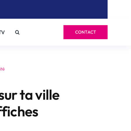
TV
CONTACT
ité
ur ta ville
ffiches