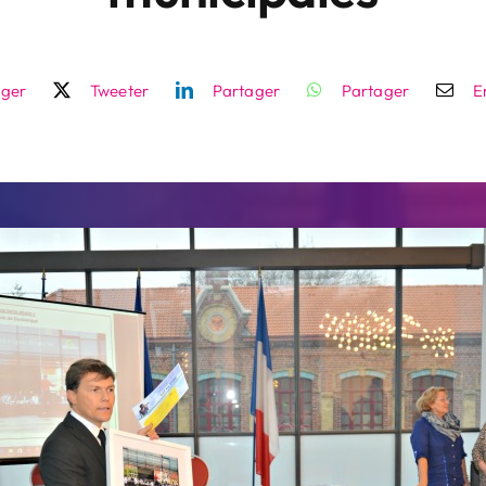
ager
Tweeter
Partager
Partager
E