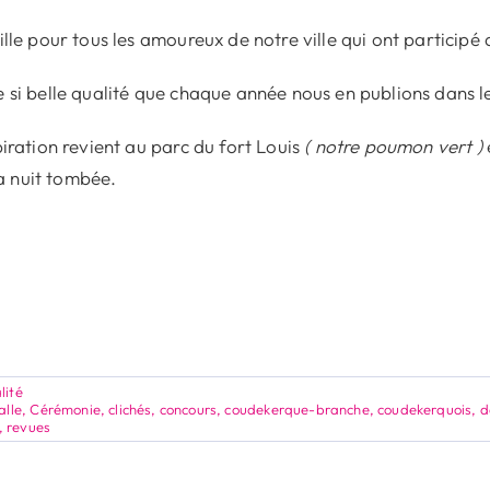
le pour tous les amoureux de notre ville qui ont participé a
s de si belle qualité que chaque année nous en publions dans 
iration revient au parc du fort Louis
( notre poumon vert )
la nuit tombée.
lité
alle
,
Cérémonie
,
clichés
,
concours
,
coudekerque-branche
,
coudekerquois
,
d
,
revues