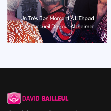
Un Très Bon Moment À L’Ehpad
Et À L’accueil De Jour Alzheimer
LIRE PLUS