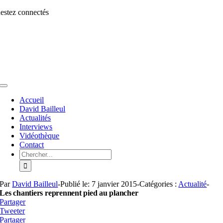
Aller
estez connectés
au
contenu
Toggle
Navigation
Accueil
David Bailleul
Actualités
Interviews
Vidéothèque
Contact
Rechercher:
Par
David Bailleul
-
Publié le: 7 janvier 2015
-
Catégories :
Actualité
-
Les chantiers reprennent pied au plancher
Partager
Tweeter
Partager