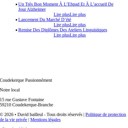
Un Très Bon Moment À L’Ehpad Et À L’accueil De
Jour Alzheimer
Lire plus
Lire plus
Lancement Du Marché D’été
Lire plus
Lire plus
Remise Des Diplômes Des Ateliers Linguistiques
Lire plus
Lire plus
Coudekerque Passionnément
Notre local
15 rue Gustave Fontaine
59210 Coudekerque-Branche
© 2026 • David bailleul - Tous droits réservés |
Politique de protection
de la vie privée
|
Mentions légales