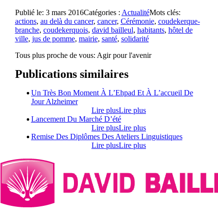
Publié le: 3 mars 2016
Catégories :
Actualité
Mots clés:
actions
,
au delà du cancer
,
cancer
,
Cérémonie
,
coudekerque-
branche
,
coudekerquois
,
david bailleul
,
habitants
,
hôtel de
ville
,
jus de pomme
,
mairie
,
santé
,
solidarité
Tous plus proche de vous:
Agir pour l'avenir
Publications similaires
Un Très Bon Moment À L’Ehpad Et À L’accueil De
Jour Alzheimer
Lire plus
Lire plus
Lancement Du Marché D’été
Lire plus
Lire plus
Remise Des Diplômes Des Ateliers Linguistiques
Lire plus
Lire plus