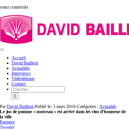
Aller
estez connectés
au
contenu
Toggle
Navigation
Accueil
David Bailleul
Actualités
Interviews
Vidéothèque
Contact
Rechercher:
Par
David Bailleul
-
Publié le: 3 mars 2016
-
Catégories :
Actualité
-
Le jus de pomme « nouveau » est arrivé dans les vins d’honneur de
la ville
Partager
Tweeter