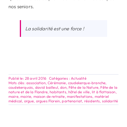
nos seniors.
La solidarité est une force !
Publié le: 28 avril 2016
Catégories :
Actualité
Mots clés:
association
,
Cérémonie
,
coudekerque-branche
,
coudekerquois
,
david bailleul
,
don
,
Fête de la Nature
,
Fête de la
nature et de la Flandre
,
habitants
,
hôtel de ville
,
lit à flottaison
,
maire
,
mairie
,
maison de retraite
,
manifestations
,
matériel
médical
,
orgue
,
orgues Florein
,
partenariat
,
résidents
,
solidarité