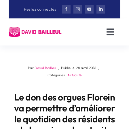
Aller
Restez connectés
au
contenu
Toggl
Navig
Accueil
David Bailleul
Par
David Bailleul
Publié le: 28 avril 2016
-
-
Catégories :
Actualité
Actualités
Le don des orgues Florein
va permettre d’améliorer
Interviews
le quotidien des résidents
Vidéothèque