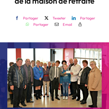
de la maison de retraite
Contact
Partager
Tweeter
Partager
Partager
Email
Rechercher: