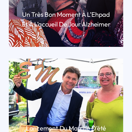
Un Très Bon Moment À L’Ehpad
Et À L’accueil De Jour Alzheimer
LIRE PLUS
Lancement Du Marché D’été