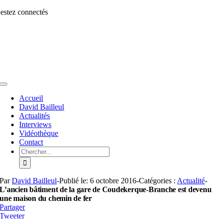
Aller
estez connectés
au
contenu
Toggle
Navigation
Accueil
David Bailleul
Actualités
Interviews
Vidéothèque
Contact
Rechercher:
Par
David Bailleul
-
Publié le: 6 octobre 2016
-
Catégories :
Actualité
-
L’ancien bâtiment de la gare de Coudekerque-Branche est devenu
une maison du chemin de fer
Partager
Tweeter