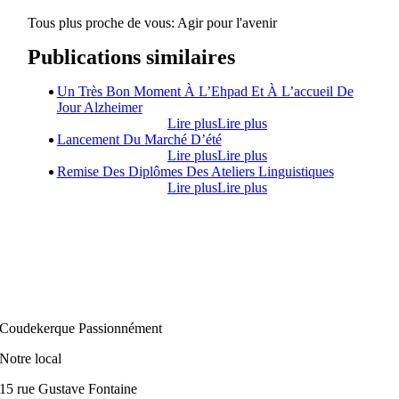
Tous plus proche de vous:
Agir pour l'avenir
Publications similaires
Un Très Bon Moment À L’Ehpad Et À L’accueil De
Jour Alzheimer
Lire plus
Lire plus
Lancement Du Marché D’été
Lire plus
Lire plus
Remise Des Diplômes Des Ateliers Linguistiques
Lire plus
Lire plus
Coudekerque Passionnément
Notre local
15 rue Gustave Fontaine