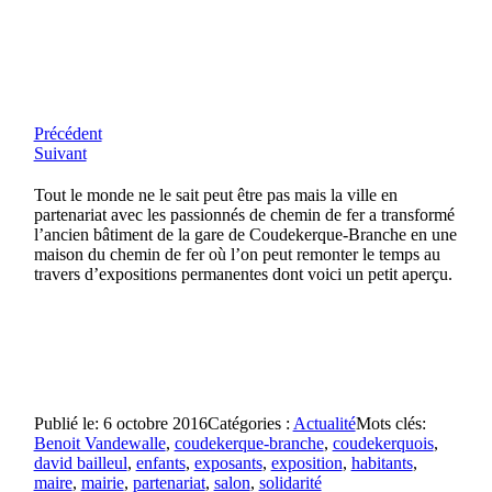
Précédent
Suivant
Tout le monde ne le sait peut être pas mais la ville en
partenariat avec les passionnés de chemin de fer a transformé
l’ancien bâtiment de la gare de Coudekerque-Branche en une
maison du chemin de fer où l’on peut remonter le temps au
travers d’expositions permanentes dont voici un petit aperçu.
Publié le: 6 octobre 2016
Catégories :
Actualité
Mots clés:
Benoit Vandewalle
,
coudekerque-branche
,
coudekerquois
,
david bailleul
,
enfants
,
exposants
,
exposition
,
habitants
,
maire
,
mairie
,
partenariat
,
salon
,
solidarité