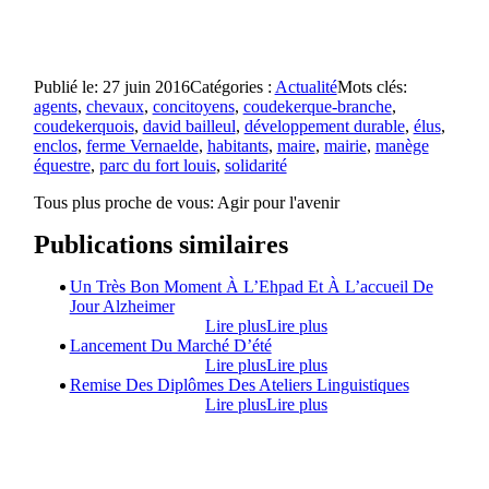
Publié le: 27 juin 2016
Catégories :
Actualité
Mots clés:
agents
,
chevaux
,
concitoyens
,
coudekerque-branche
,
coudekerquois
,
david bailleul
,
développement durable
,
élus
,
enclos
,
ferme Vernaelde
,
habitants
,
maire
,
mairie
,
manège
équestre
,
parc du fort louis
,
solidarité
Tous plus proche de vous:
Agir pour l'avenir
Publications similaires
Un Très Bon Moment À L’Ehpad Et À L’accueil De
Jour Alzheimer
Lire plus
Lire plus
Lancement Du Marché D’été
Lire plus
Lire plus
Remise Des Diplômes Des Ateliers Linguistiques
Lire plus
Lire plus