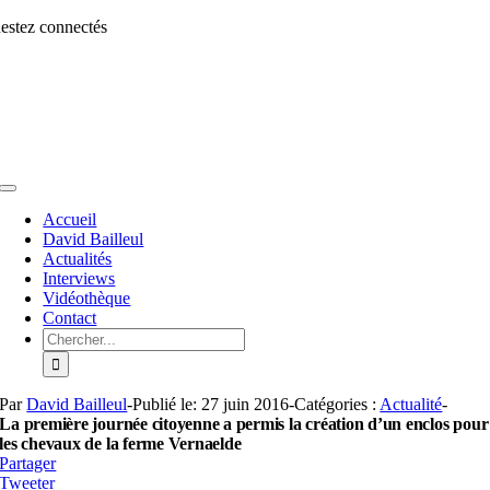
Aller
estez connectés
au
contenu
Toggle
Navigation
Accueil
David Bailleul
Actualités
Interviews
Vidéothèque
Contact
Rechercher:
Par
David Bailleul
-
Publié le: 27 juin 2016
-
Catégories :
Actualité
-
La première journée citoyenne a permis la création d’un enclos pour
les chevaux de la ferme Vernaelde
Partager
Tweeter