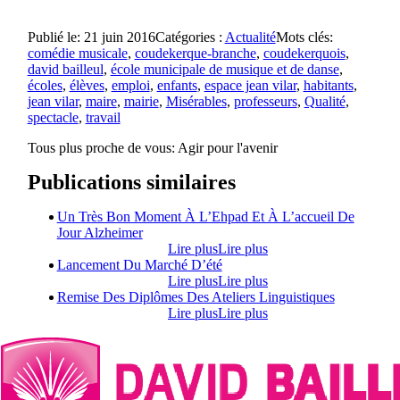
Publié le: 21 juin 2016
Catégories :
Actualité
Mots clés:
comédie musicale
,
coudekerque-branche
,
coudekerquois
,
david bailleul
,
école municipale de musique et de danse
,
écoles
,
élèves
,
emploi
,
enfants
,
espace jean vilar
,
habitants
,
jean vilar
,
maire
,
mairie
,
Misérables
,
professeurs
,
Qualité
,
spectacle
,
travail
Tous plus proche de vous:
Agir pour l'avenir
Publications similaires
Un Très Bon Moment À L’Ehpad Et À L’accueil De
Jour Alzheimer
Lire plus
Lire plus
Lancement Du Marché D’été
Lire plus
Lire plus
Remise Des Diplômes Des Ateliers Linguistiques
Lire plus
Lire plus