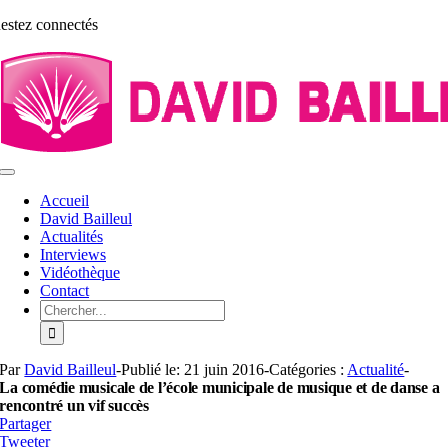
Aller
estez connectés
au
contenu
Toggle
Navigation
Accueil
David Bailleul
Actualités
Interviews
Vidéothèque
Contact
Rechercher:
Par
David Bailleul
-
Publié le: 21 juin 2016
-
Catégories :
Actualité
-
La comédie musicale de l’école municipale de musique et de danse a
rencontré un vif succès
Partager
Tweeter