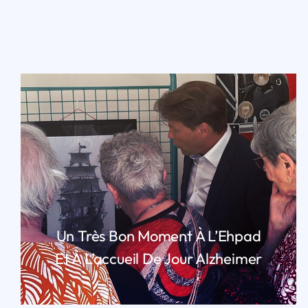
Un Très Bon Moment À L’Ehpad
Et À L’accueil De Jour Alzheimer
LIRE PLUS