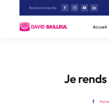
Aller
Restez connectés
au
contenu
Accueil
Je rends
Part