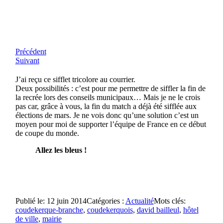
Précédent
Suivant
J’ai reçu ce sifflet tricolore au courrier.
Deux possibilités : c’est pour me permettre de siffler la fin de
la recrée lors des conseils municipaux… Mais je ne le crois
pas car, grâce à vous, la fin du match a déjà été sifflée aux
élections de mars. Je ne vois donc qu’une solution c’est un
moyen pour moi de supporter l’équipe de France en ce début
de coupe du monde.
Allez les bleus !
Publié le: 12 juin 2014
Catégories :
Actualité
Mots clés:
coudekerque-branche
,
coudekerquois
,
david bailleul
,
hôtel
de ville
,
mairie