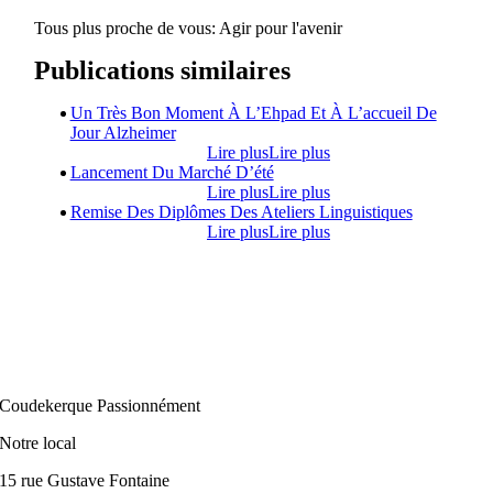
Tous plus proche de vous:
Agir pour l'avenir
Publications similaires
Un Très Bon Moment À L’Ehpad Et À L’accueil De
Jour Alzheimer
Lire plus
Lire plus
Lancement Du Marché D’été
Lire plus
Lire plus
Remise Des Diplômes Des Ateliers Linguistiques
Lire plus
Lire plus
Coudekerque Passionnément
Notre local
15 rue Gustave Fontaine