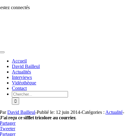
Aller
estez connectés
au
contenu
Toggle
Navigation
Accueil
David Bailleul
Actualités
Interviews
Vidéothèque
Contact
Rechercher:
Par
David Bailleul
-
Publié le: 12 juin 2014
-
Catégories :
Actualité
-
J’ai reçu ce sifflet tricolore au courrier.
Partager
Tweeter
Partager