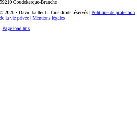
59210 Coudekerque-Branche
© 2026 • David bailleul - Tous droits réservés |
Politique de protection
de la vie privée
|
Mentions légales
Page load link
Aller
en
haut