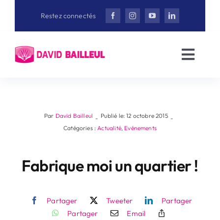
Aller
Restez connectés
au
contenu
Toggl
Navig
Accueil
David Bailleul
Par
David Bailleul
Publié le: 12 octobre 2015
-
-
Catégories :
Actualité
,
Evénements
Actualités
Fabrique moi un quartier !
Interviews
Partager
Tweeter
Partager
Vidéothèque
Partager
Email