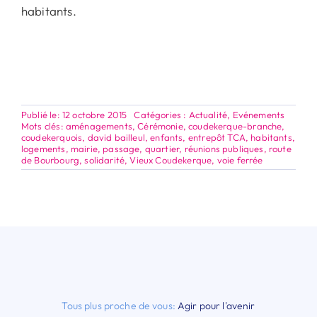
habitants.
Publié le: 12 octobre 2015
Catégories :
Actualité
,
Evénements
Mots clés:
aménagements
,
Cérémonie
,
coudekerque-branche
,
coudekerquois
,
david bailleul
,
enfants
,
entrepôt TCA
,
habitants
,
logements
,
mairie
,
passage
,
quartier
,
réunions publiques
,
route
de Bourbourg
,
solidarité
,
Vieux Coudekerque
,
voie ferrée
Tous plus proche de vous:
Agir pour l'avenir