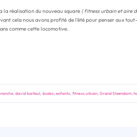
 la réalisation du nouveau square
( fitness urbain et aire 
vant cela nous avons profité de l’été pour penser aux tout-
3 ans comme cette locomotive.
branche
,
david bailleul
,
écoles
,
enfants
,
fitness urbain
,
Grand Steendam
,
h