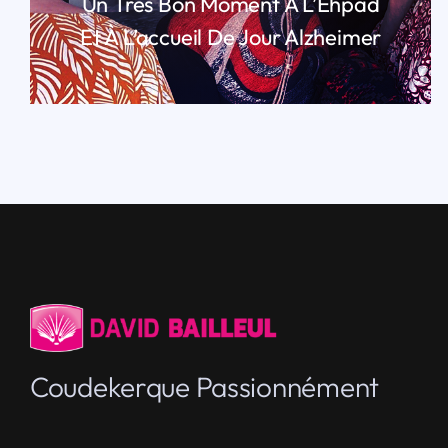
Un Très Bon Moment À L’Ehpad
Et À L’accueil De Jour Alzheimer
LIRE PLUS
Coudekerque Passionnément