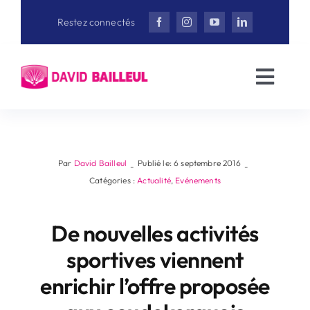
Aller
Restez connectés
au
contenu
Toggl
Navig
Accueil
David Bailleul
Par
David Bailleul
Publié le: 6 septembre 2016
-
-
Catégories :
Actualité
,
Evénements
Actualités
De nouvelles activités
sportives viennent
Interviews
enrichir l’offre proposée
Vidéothèque