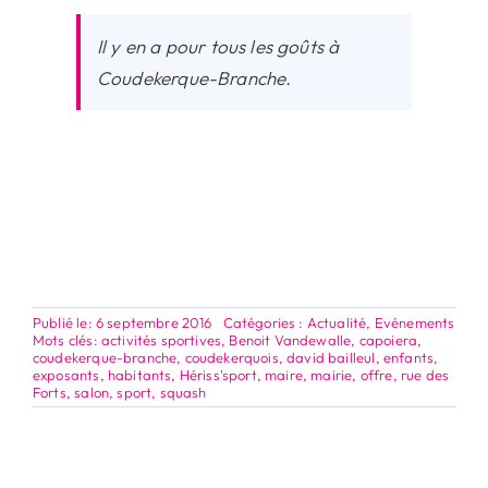
Il y en a pour tous les goûts à
Coudekerque-Branche.
Publié le: 6 septembre 2016
Catégories :
Actualité
,
Evénements
Mots clés:
activités sportives
,
Benoit Vandewalle
,
capoiera
,
coudekerque-branche
,
coudekerquois
,
david bailleul
,
enfants
,
exposants
,
habitants
,
Hériss'sport
,
maire
,
mairie
,
offre
,
rue des
Forts
,
salon
,
sport
,
squash