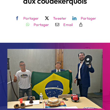
aux coudekerquois
Contact
Partager
Tweeter
Partager
Partager
Email
Rechercher: