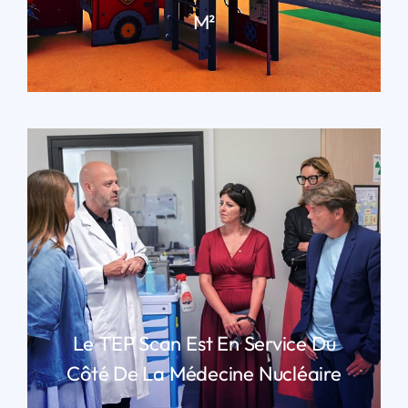
M²
LIRE PLUS
Le TEP Scan Est En Service Du
Côté De La Médecine Nucléaire