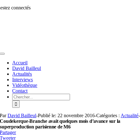
Aller
estez connectés
au
contenu
Toggle
Navigation
Accueil
David Bailleul
Actualités
Interviews
Vidéothèque
Contact
Rechercher:
Par
David Bailleul
-
Publié le: 22 novembre 2016
-
Catégories :
Actualité
Coudekerque-Branche avait quelques mois d’avance sur la
superproduction parisienne de M6
Partager
Tweeter