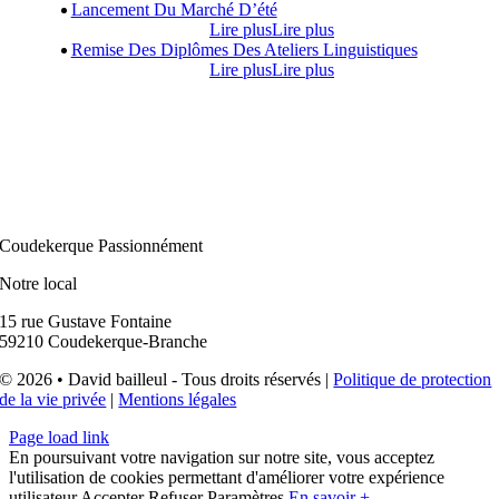
Lancement Du Marché D’été
Lire plus
Lire plus
Remise Des Diplômes Des Ateliers Linguistiques
Lire plus
Lire plus
Coudekerque Passionnément
Notre local
15 rue Gustave Fontaine
59210 Coudekerque-Branche
© 2026 • David bailleul - Tous droits réservés |
Politique de protection
de la vie privée
|
Mentions légales
Page load link
En poursuivant votre navigation sur notre site, vous acceptez
l'utilisation de cookies permettant d'améliorer votre expérience
utilisateur.
Accepter
Refuser
Paramètres
En savoir +