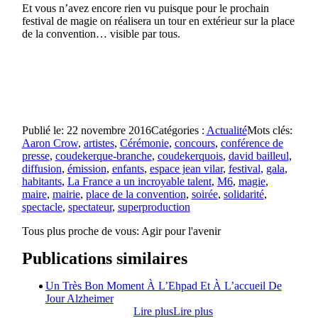
Et vous n’avez encore rien vu puisque pour le prochain
festival de magie on réalisera un tour en extérieur sur la place
de la convention… visible par tous.
Publié le: 22 novembre 2016
Catégories :
Actualité
Mots clés:
Aaron Crow
,
artistes
,
Cérémonie
,
concours
,
conférence de
presse
,
coudekerque-branche
,
coudekerquois
,
david bailleul
,
diffusion
,
émission
,
enfants
,
espace jean vilar
,
festival
,
gala
,
habitants
,
La France a un incroyable talent
,
M6
,
magie
,
maire
,
mairie
,
place de la convention
,
soirée
,
solidarité
,
spectacle
,
spectateur
,
superproduction
Tous plus proche de vous:
Agir pour l'avenir
Publications similaires
Un Très Bon Moment À L’Ehpad Et À L’accueil De
Jour Alzheimer
Lire plus
Lire plus