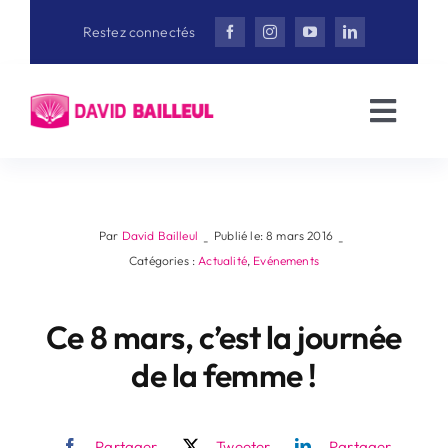
Aller
Restez connectés
au
contenu
Toggl
Navig
Accueil
David Bailleul
Par
David Bailleul
Publié le: 8 mars 2016
-
-
Catégories :
Actualité
,
Evénements
Actualités
Ce 8 mars, c’est la journée
de la femme !
Interviews
Vidéothèque
Partager
Tweeter
Partager