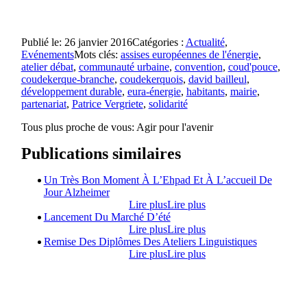
Publié le: 26 janvier 2016
Catégories :
Actualité
,
Evénements
Mots clés:
assises européennes de l'énergie
,
atelier débat
,
communauté urbaine
,
convention
,
coud'pouce
,
coudekerque-branche
,
coudekerquois
,
david bailleul
,
développement durable
,
eura-énergie
,
habitants
,
mairie
,
partenariat
,
Patrice Vergriete
,
solidarité
Tous plus proche de vous:
Agir pour l'avenir
Publications similaires
Un Très Bon Moment À L’Ehpad Et À L’accueil De
Jour Alzheimer
Lire plus
Lire plus
Lancement Du Marché D’été
Lire plus
Lire plus
Remise Des Diplômes Des Ateliers Linguistiques
Lire plus
Lire plus