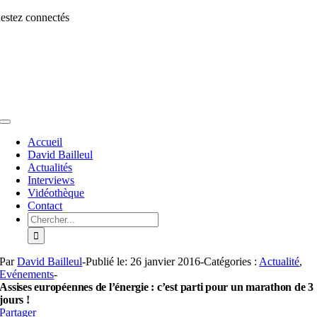
Aller
estez connectés
au
contenu
Toggle
Navigation
Accueil
David Bailleul
Actualités
Interviews
Vidéothèque
Contact
Rechercher:
Par
David Bailleul
-
Publié le: 26 janvier 2016
-
Catégories :
Actualité
,
Evénements
-
Assises européennes de l’énergie : c’est parti pour un marathon de 3
jours !
Partager