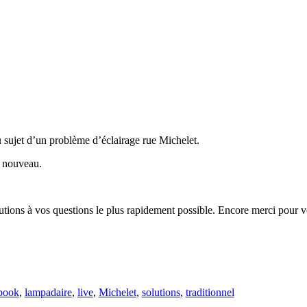
au sujet d’un problème d’éclairage rue Michelet.
e nouveau.
lutions à vos questions le plus rapidement possible. Encore merci pour 
book
,
lampadaire
,
live
,
Michelet
,
solutions
,
traditionnel