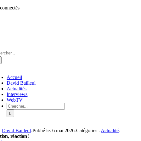
Aller
 connectés
au
contenu
chercher:
oggle
avigation
Accueil
David Bailleul
Actualités
Interviews
WebTV
Rechercher:
r
David Bailleul
-
Publié le: 6 mai 2026
-
Catégories :
Actualité
-
tion, réaction !