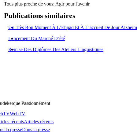
Tous plus proche de vous:
Agir pour l'avenir
Publications similaires
Un Très Bon Moment À L’Ehpad Et À L’accueil De Jour Alzheim
Lancement Du Marché D’été
Remise Des Diplômes Des Ateliers Linguistiques
udekerque Passionnément
ebTV
WebTV
icles récents
Articles récents
ns la presse
Dans la presse