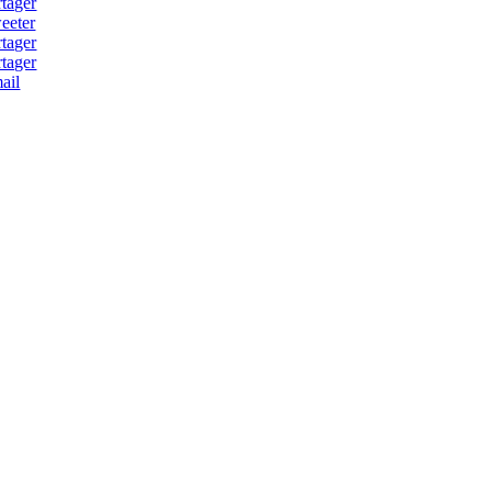
rtager
eeter
rtager
rtager
ail